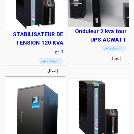
Onduleur 2 kva tour
STABILISATEUR DE
UPS ACWATT
TENSION 120 KVA
التوصيل متوفر
1
دج
إتصال
التوصيل متوفر
إتصال