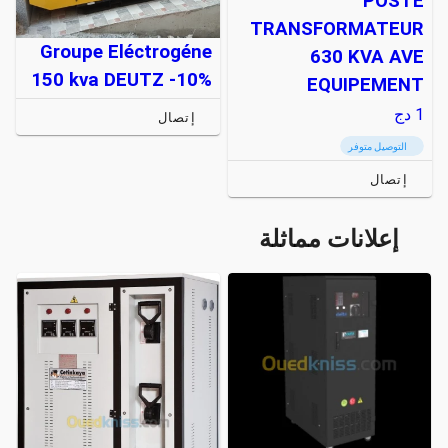
POSTE
TRANSFORMATEUR
Groupe Eléctrogéne
630 KVA AVE
150 kva DEUTZ -10%
EQUIPEMENT
1
دج
إتصال
التوصيل متوفر
إتصال
إعلانات مماثلة