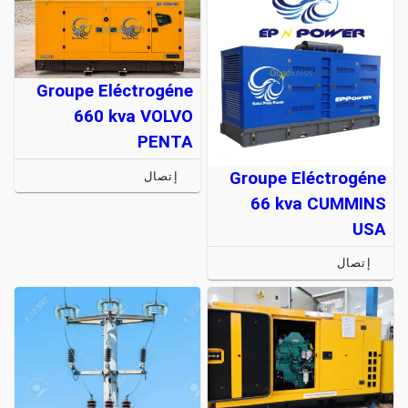
Groupe Eléctrogéne
660 kva VOLVO
PENTA
Groupe Eléctrogéne
إتصال
66 kva CUMMINS
USA
إتصال