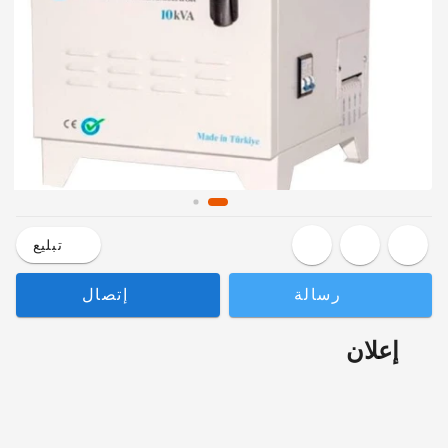
تبليع
رسالة
إتصال
إعلان