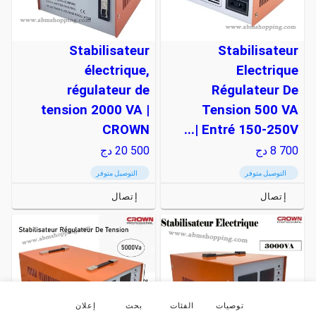
Stabilisateur
Stabilisateur
électrique,
Electrique
régulateur de
Régulateur De
tension 2000 VA |
Tension 500 VA
CROWN
Entré 150-250V |...
8 700
دج
20 500
دج
التوصيل متوفر
التوصيل متوفر
إتصال
إتصال
توصيات
الفئات
بحث
إعلان