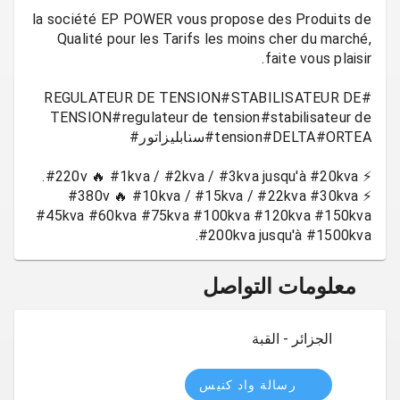
la société EP POWER vous propose des Produits de
Qualité pour les Tarifs les moins cher du marché,
#REGULATEUR DE TENSION#STABILISATEUR DE
TENSION#regulateur de tension#stabilisateur de
⚡ #380v 🔥 #10kva / #15kva / #22kva #30kva
#45kva #60kva #75kva #100kva #120kva #150kva
#200kva jusqu'à #1500kva.
معلومات التواصل
الجزائر - القبة
رسالة واد كنيس