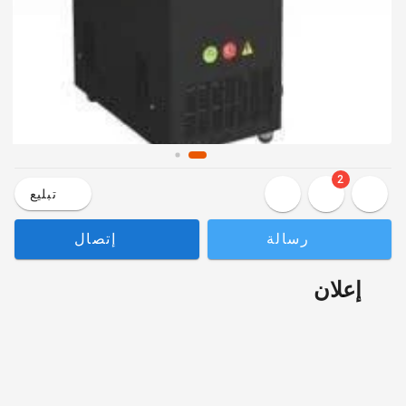
2
تبليع
رسالة
إتصال
إعلان