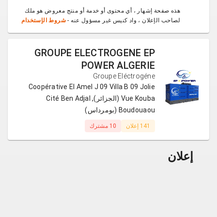
هذه صفحة إشهار ، أي محتوى أو خدمة أو منتج معروض هو ملك
لصاحب الإعلان ، واد كنيس غير مسؤول عنه -
شروط الإستخدام
GROUPE ELECTROGENE EP
POWER ALGERIE
Groupe Eléctrogéne
Coopérative El Amel J 09 Villa B 09 Jolie
Vue Kouba (الجزائر), Cité Ben Adjal
Boudouaou (بومرداس)
141 إعلان
10 مشترك
إعلان