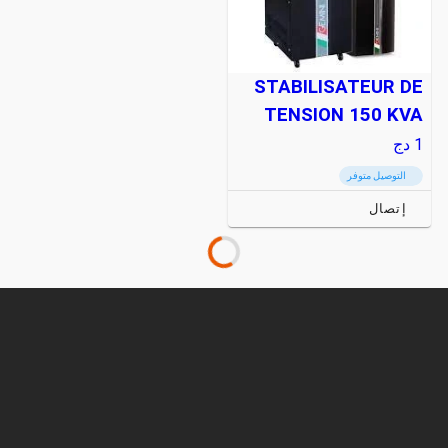
STABILISATEUR DE
TENSION 150 KVA
1
دج
التوصيل متوفر
إتصال