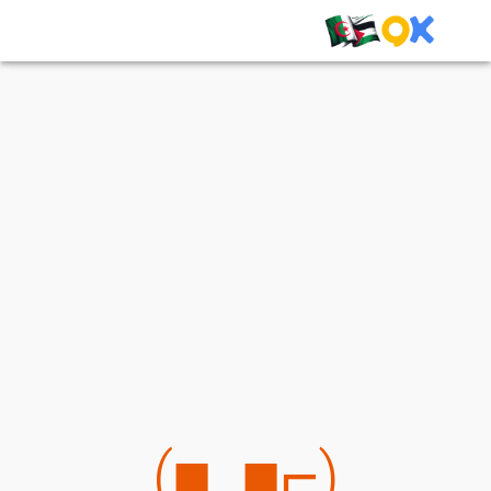
(⌐■_■)