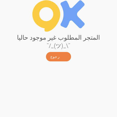
المتجر المطلوب غير موجود حاليا
¯\_(ツ)_/¯
رجوع