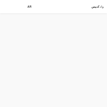
واد
كنيس
AR