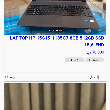
LAPTOP HP 15S I5-1135G7 8GB 512GB SSD
15,6' FHD
78 000
دج
القبة, 16
5 ساعات
إتصال
رسالة