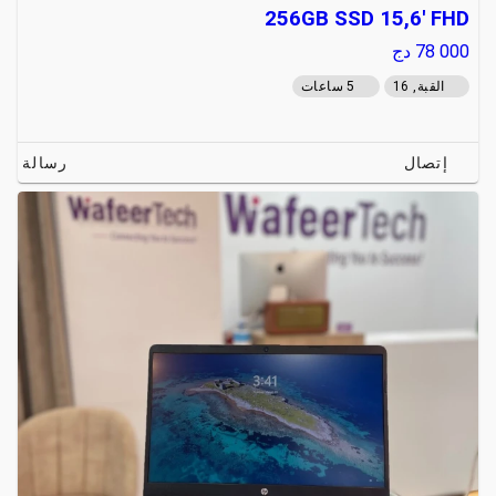
256GB SSD 15,6' FHD
78 000
دج
القبة, 16
5 ساعات
إتصال
رسالة