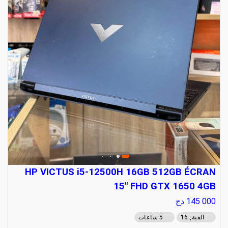
HP VICTUS i5-12500H 16GB 512GB ÉCRAN
15" FHD GTX 1650 4GB
145 000
دج
القبة, 16
5 ساعات