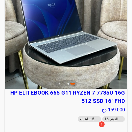
HP ELITEBOOK 665 G11 RYZEN 7 7735U 16G
512 SSD 16" FHD
159 000
دج
القبة, 16
5 ساعات
1