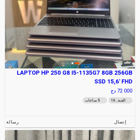
LAPTOP HP 250 G8 I5-1135G7 8GB 256GB
SSD 15,6' FHD
72 000
دج
القبة, 16
5 ساعات
إتصال
رسالة