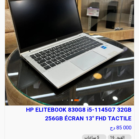
HP ELITEBOOK 830G8 i5-1145G7 32GB
256GB ÉCRAN 13" FHD TACTILE
85 000
دج
القبة, 16
5 ساعات