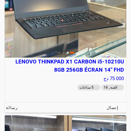
LENOVO THINKPAD X1 CARBON i5-10210U
8GB 256GB ÉCRAN 14" FHD
75 000
دج
القبة, 16
5 ساعات
إتصال
رسالة