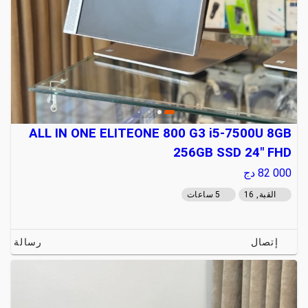
ALL IN ONE ELITEONE 800 G3 i5-7500U 8GB
256GB SSD 24" FHD
82 000
دج
القبة, 16
5 ساعات
إتصال
رسالة