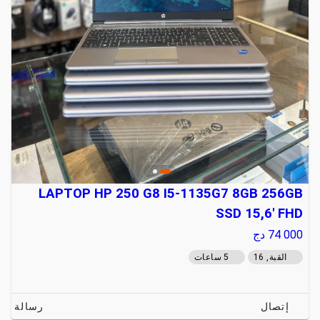
LAPTOP HP 250 G8 I5-1135G7 8GB 256GB
SSD 15,6' FHD
74 000
دج
القبة, 16
5 ساعات
إتصال
رسالة