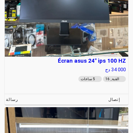
Écran asus 24" ips 100 HZ
34 000
دج
القبة, 16
5 ساعات
إتصال
رسالة