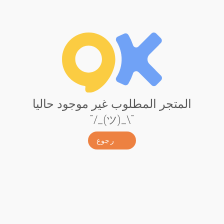
المتجر المطلوب غير موجود حاليا
¯\_(ツ)_/¯
رجوع