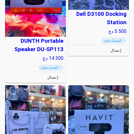
Dell D3100 Docking
Station
5 500
دج
DUNTH Portable
التوصيل متوفر
Speaker DU-SP113
إتصال
14 300
دج
التوصيل متوفر
إتصال