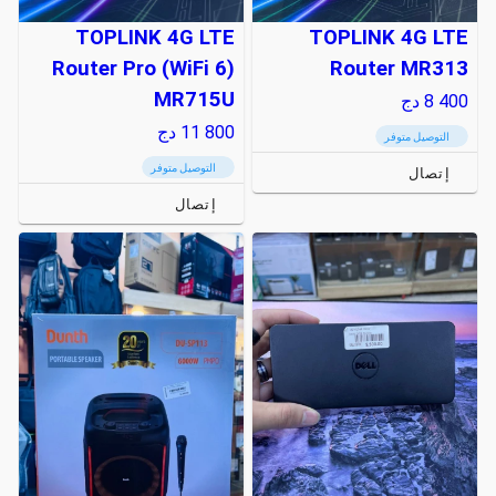
TOPLINK 4G LTE
TOPLINK 4G LTE
Router Pro (WiFi 6)
Router MR313
MR715U
8 400
دج
11 800
دج
التوصيل متوفر
التوصيل متوفر
إتصال
إتصال