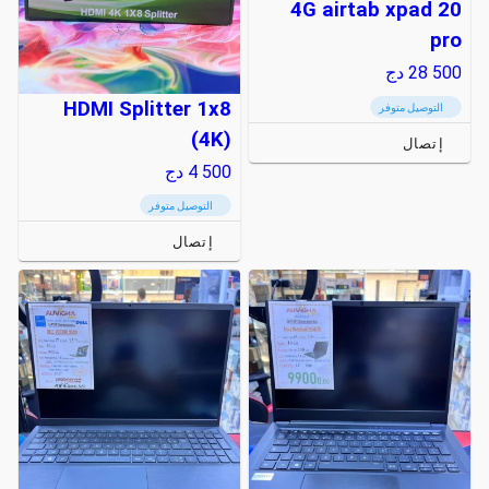
4G airtab xpad 20
pro
28 500
دج
HDMI Splitter 1x8
التوصيل متوفر
(4K)
إتصال
4 500
دج
التوصيل متوفر
إتصال