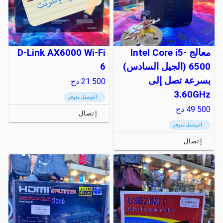
معالج Intel Core i5-
D-Link AX6000 Wi-Fi
6500 (الجيل السادس)
6
بسرعة تصل إلى
21 500
دج
3.60GHz
التوصيل متوفر
49 500
دج
إتصال
التوصيل متوفر
إتصال