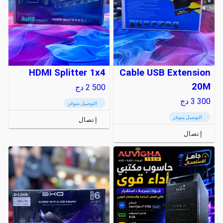
HDMI Splitter 1x4
Cable USB Extension
20M
2 500
دج
3 300
دج
التوصيل متوفر
التوصيل متوفر
إتصال
إتصال