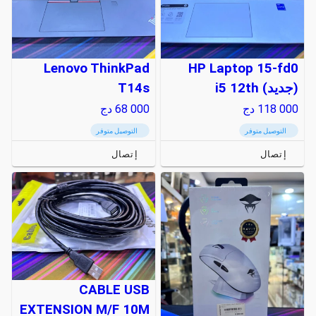
Lenovo ThinkPad
HP Laptop 15-fd0
(جديد) i5 12th
T14s
118 000
دج
68 000
دج
التوصيل متوفر
التوصيل متوفر
إتصال
إتصال
CABLE USB
EXTENSION M/F 10M