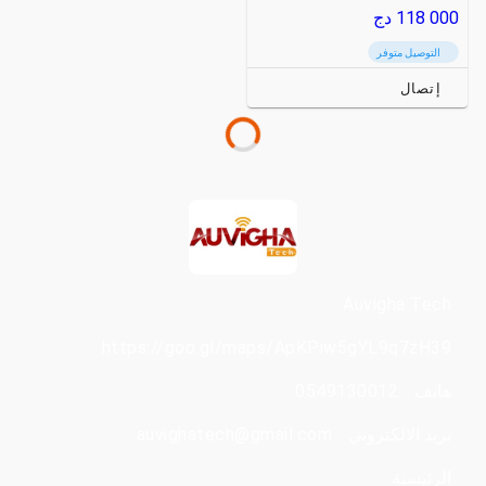
118 000
دج
التوصيل متوفر
إتصال
Auvigha Tech
https://goo.gl/maps/ApKPiw5gYL9q7zH39
هاتف :
0549130012
بريد الالكتروني :
auvighatech@gmail.com
الرئيسية