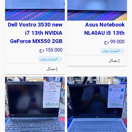
Dell Vostro 3530 new
Asus Notebook
i7 13th NVIDIA
NL40AU i5 13th
GeForce MX550 2GB
99 000
دج
155 000
دج
التوصيل متوفر
التوصيل متوفر
إتصال
إتصال