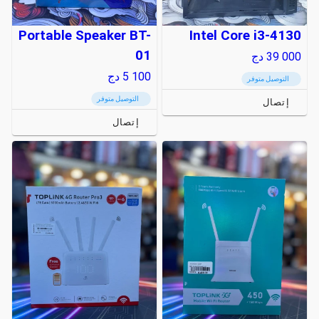
Portable Speaker BT-
Intel Core i3-4130
01
39 000
دج
5 100
دج
التوصيل متوفر
التوصيل متوفر
إتصال
إتصال