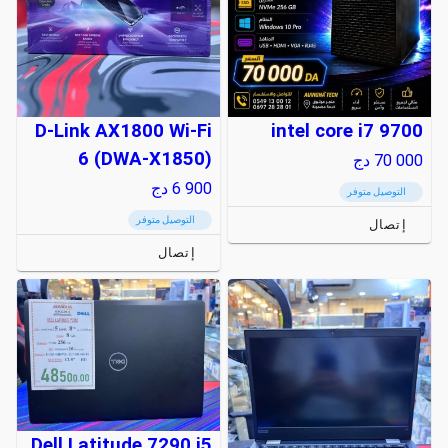
D-Link AX1800 Wi-Fi
intel core i7 9700
6 (DWA-X1850)
70 000
دج
6 900
دج
التوصيل متوفر
التوصيل متوفر
إتصال
إتصال
Dell Latitude 7290 i5