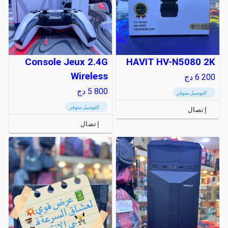
Console Jeux 2.4G
HAVIT HV-N5080 2K
Wireless
6 200
دج
5 800
دج
التوصيل متوفر
التوصيل متوفر
إتصال
إتصال