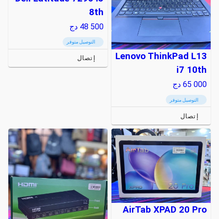
8th
48 500
دج
التوصيل متوفر
Lenovo ThinkPad L13
إتصال
i7 10th
65 000
دج
التوصيل متوفر
إتصال
AirTab XPAD 20 Pro