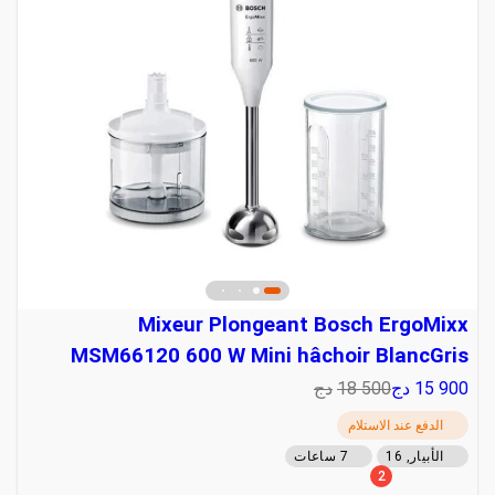
Mixeur Plongeant Bosch ErgoMixx
MSM66120 600 W Mini hâchoir BlancGris
15 900
دج
18 500
دج
الدفع عند الاستلام
الأبيار, 16
7 ساعات
2