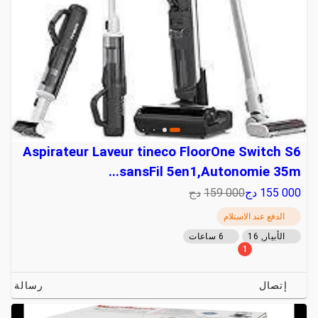
Aspirateur Laveur tineco FloorOne Switch S6
sansFil 5en1,Autonomie 35m...
155 000
دج
159 000
دج
الدفع عند الاستلام
الأبيار, 16
6 ساعات
1
إتصال
رسالة