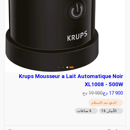
Krups Mousseur a Lait Automatique Noir
XL1008 - 500W
17 900
دج
19 900
دج
الدفع عند الاستلام
الأبيار, 16
6 ساعات