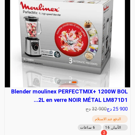
Blender moulinex PERFECTMIX+ 1200W BOL
2L en verre NOIR MÉTAL LM871D1...
25 900
دج
32 900
دج
الدفع عند الاستلام
الأبيار, 16
6 ساعات
2