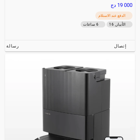
19 000
دج
الدفع عند الاستلام
الأبيار, 16
6 ساعات
إتصال
رسالة