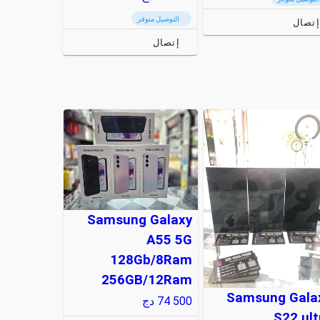
التوصيل متوفر
إتصال
إتصال
Samsung Galaxy
A55 5G
128Gb/8Ram
256GB/12Ram
Samsung Gala
74 500
دج
S22 ult