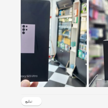
تبليع