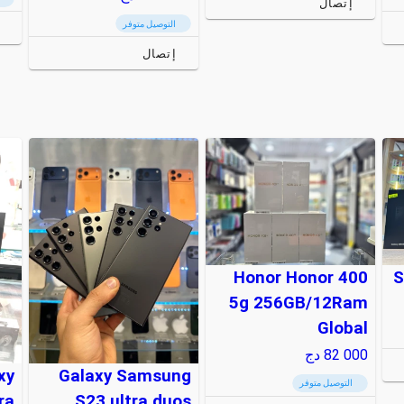
إتصال
التوصيل متوفر
إتصال
Honor Honor 400
S
5g 256GB/12Ram
Global
82 000
دج
xy
Galaxy Samsung
التوصيل متوفر
ra
S23 ultra duos