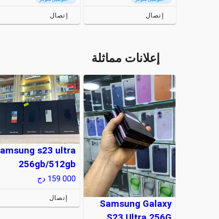
إتصال
إتصال
إعلانات مماثلة
amsung s23 ultra
256gb/512gb
159 000
دج
إتصال
Samsung Galaxy
S23 Ultra 256G