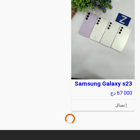
Samsung Galaxy s23
67 000
دج
إتصال