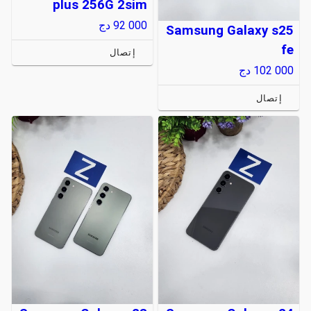
plus 256G 2sim
92 000
دج
Samsung Galaxy s25
fe
إتصال
102 000
دج
إتصال