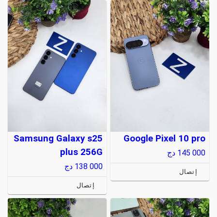
Samsung Galaxy s25
Google Pixel 10 pro
plus 256G
145 000
دج
138 000
دج
إتصال
إتصال