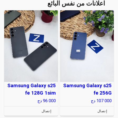
اعلانات من نفس البائع
Samsung Galaxy s25
Samsung Galaxy s25
fe 128G 1sim
fe 256G
107 000
دج
96 000
دج
إتصال
إتصال