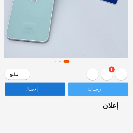
1
تبليع
رسالة
إتصال
إعلان