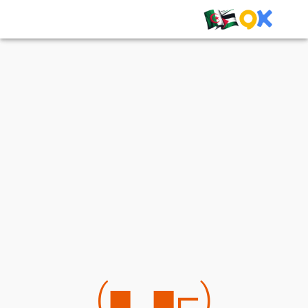
(⌐■_■)