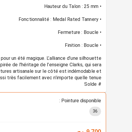
pour un été magique. L’alliance d’une silhouette
irée de l’héritage de l’enseigne Clarks, qui sera
utures artisanale sur le côté est indémodable et
# Solde
Pointure disponible :
36
9 700
دج