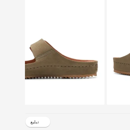
تبليع