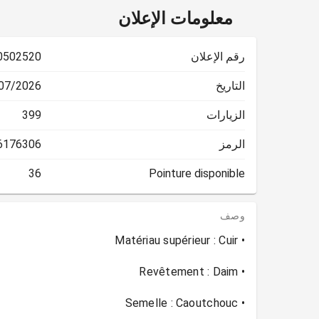
معلومات الإعلان
رقم الإعلان
0502520
التاريخ
2026 16:31:20
الزيارات
399
الرمز
6176306
36
Pointure disponible
وصف