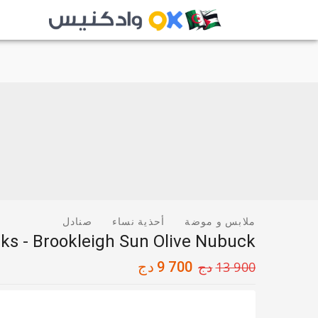
ملابس و موضة
أحذية نساء
صنادل
rks - Brookleigh Sun Olive Nubuck
13 900
دج
9 700
دج