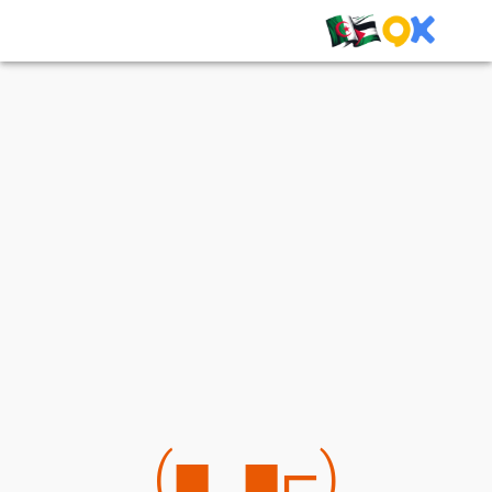
(⌐■_■)