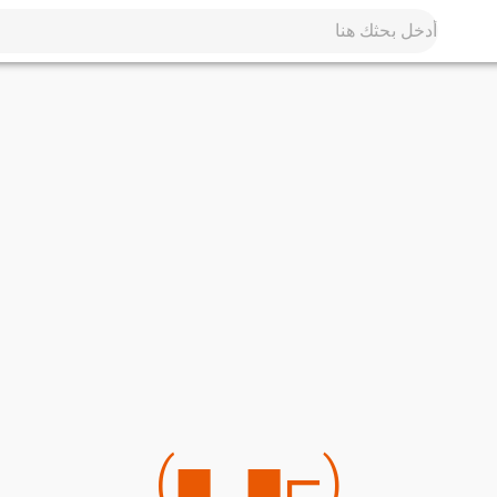
(⌐■_■)