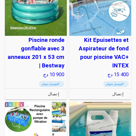
Piscine ronde
Kit Epuisettes et
gonflable avec 3
Aspirateur de fond
anneaux 201 x 53 cm
pour piscine VAC+
| Bestway
INTEX
15 400
دج
10 900
دج
التوصيل متوفر
التوصيل متوفر
إتصال
إتصال