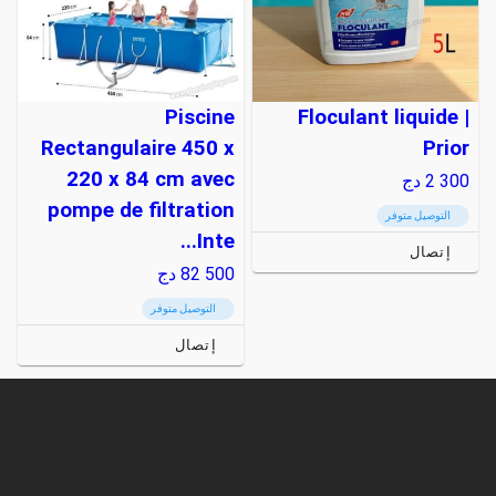
Piscine
Floculant liquide |
Rectangulaire 450 x
Prior
220 x 84 cm avec
2 300
دج
pompe de filtration
التوصيل متوفر
Inte...
إتصال
82 500
دج
التوصيل متوفر
إتصال