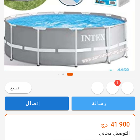
1
تبليع
رسالة
إتصال
41 900
دج
التوصيل مجاني