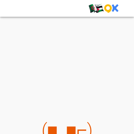
(⌐■_■)