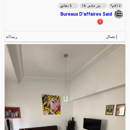
612م²
بئر خادم, 16
5 دقائق
Bureaux D'affaires Said
1
إتصال
رسالة