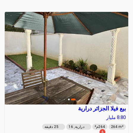
بيع فيلا الجزائر درارية
8.80
مليار
264 m²
264م²
درارية, 16
25 دقيقة
6