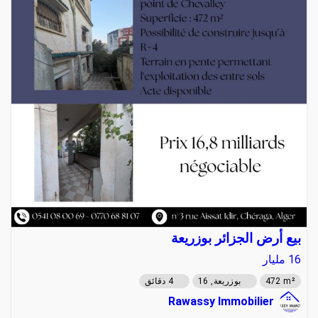
بيع أرض الجزائر بوزريعة
16
مليار
472 m²
بوزريعة, 16
4 دقائق
Rawassy Immobilier