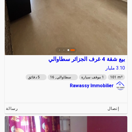
بيع شقة 4 غرف الجزائر سطاوالي
3.10
مليار
101 m²
1 موقف سيارة
سطاوالي, 16
5 دقائق
Rawassy Immobilier
إتصال
رسالة