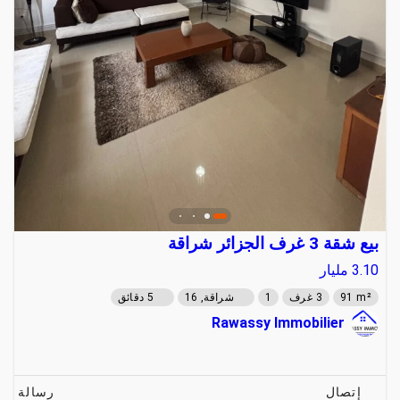
بيع شقة 3 غرف الجزائر شراقة
3.10
مليار
91 m²
3 غرف
1
شراقة, 16
5 دقائق
Rawassy Immobilier
إتصال
رسالة