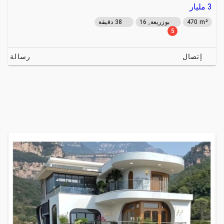
3
مليار
470 m²
بوزريعة, 16
38 دقيقة
5
إتصال
رسالة