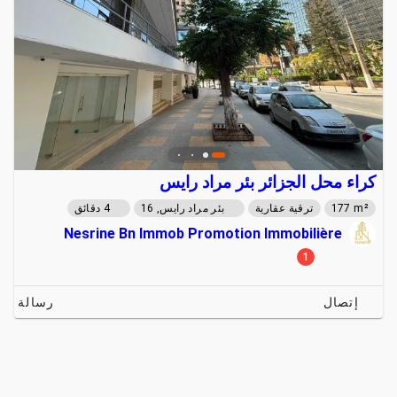
كراء محل الجزائر بئر مراد رايس
177 m²
ترقية عقارية
بئر مراد رايس, 16
4 دقائق
Nesrine Bn Immob Promotion Immobilière
1
إتصال
رسالة