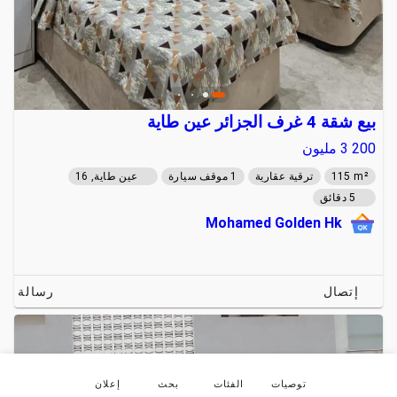
بيع شقة 4 غرف الجزائر عين طاية
3 200
مليون
115 m²
ترقية عقارية
1 موقف سيارة
عين طاية, 16
5 دقائق
Mohamed Golden Hk
إتصال
رسالة
توصيات
الفئات
بحث
إعلان