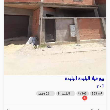
بيع فيلا البليدة البليدة
1
دج
363 m²
363م²
البليدة, 9
26 دقيقة
5