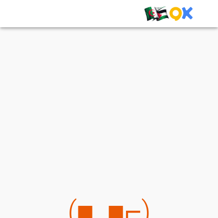
(⌐■_■)