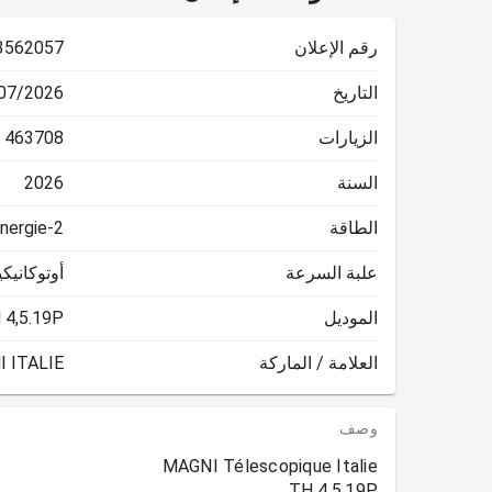
رقم الإعلان
3562057
التاريخ
2026 10:15:15
الزيارات
463708
السنة
2026
الطاقة
nergie-2
علبة السرعة
أوتوكانيكي
الموديل
 4,5.19P
العلامة / الماركة
 ITALIE
وصف