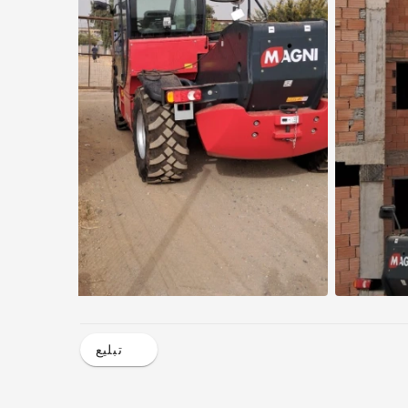
تبليع