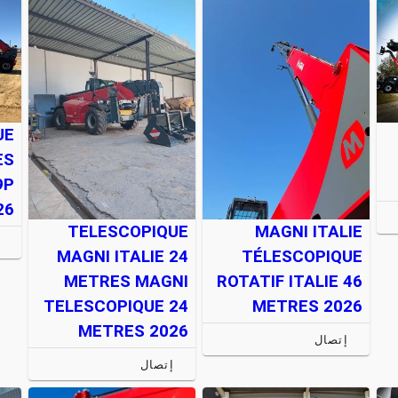
UE
ES
9P
26
TELESCOPIQUE
MAGNI ITALIE
MAGNI ITALIE 24
TÉLESCOPIQUE
METRES MAGNI
ROTATIF ITALIE 46
TELESCOPIQUE 24
METRES 2026
METRES 2026
إتصال
إتصال