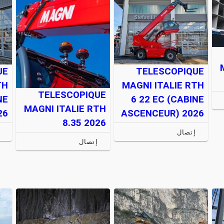
UE
TELESCOPIQUE
TH
MAGNI ITALIE RTH
TELESCOPIQUE
NE
6 22 EC (CABINE
MAGNI ITALIE RTH
26
ASCENCEUR) 2026
8.35 2026
إتصال
إتصال