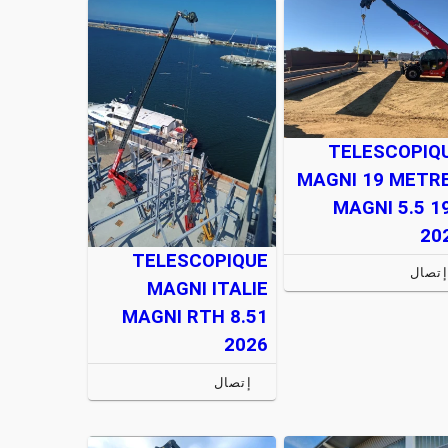
TELESCOPIQ
MAGNI 19 METR
MAGNI 5.5 1
20
TELESCOPIQUE
إتصال
MAGNI ITALIE
MAGNI RTH 8.51
2026
إتصال