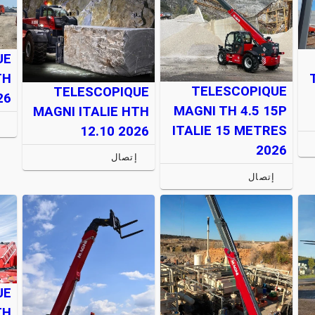
UE
TH
TELESCOPIQUE
TELESCOPIQUE
26
MAGNI TH 4.5 15P
MAGNI ITALIE HTH
إ
ITALIE 15 METRES
12.10 2026
2026
إتصال
إتصال
UE
TH