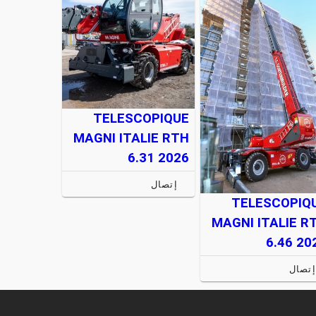
TELESCOPIQUE
MAGNI ITALIE RTH
6.31 2026
إتصال
TELESCOPIQ
MAGNI ITALIE R
6.46 20
إتصال