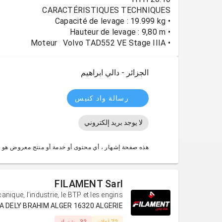
• Moteur : Volvo TAD552 VE Stage IIIA
الجزائر - دالي ابراهيم
رسالة واد كنيس
لا يوجد بريد إلكتروني
هذه صفحة إشهار ، أي محتوى أو خدمة أو منتج معروض هو 
FILAMENT Sarl
ique, l’industrie, le BTP et les engins.
E RAHMA DELY BRAHIM ALGER 16320 ALGERIE
72 إعلان
32 مشترك