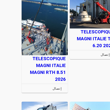
TELESCOPIQ
MAGNI ITALIE 
6.20 20
إتصال
TELESCOPIQUE
MAGNI ITALIE
MAGNI RTH 8.51
2026
إتصال