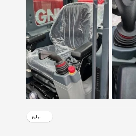
تبليع