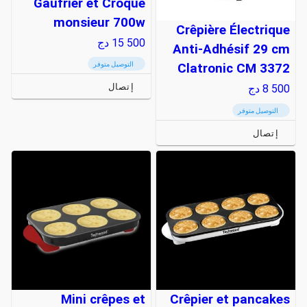
Gaufrier et Croque
monsieur 700w
Crêpière Électrique
15 500
دج
Anti-Adhésif 29 cm
التوصيل متوفر
Clatronic CM 3372
إتصال
8 500
دج
التوصيل متوفر
إتصال
Mini crêpes et
Crêpier et pancakes