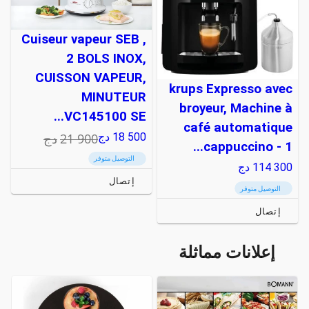
Cuiseur vapeur SEB ,
2 BOLS INOX,
CUISSON VAPEUR,
krups Expresso avec
MINUTEUR
broyeur, Machine à
VC145100 SE...
café automatique
21 900
دج
18 500
دج
cappuccino - 1...
التوصيل متوفر
114 300
دج
إتصال
التوصيل متوفر
إتصال
إعلانات مماثلة