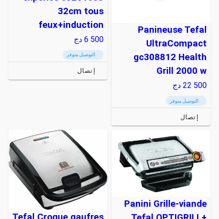
32cm tous
feux+induction
Panineuse Tefal
6 500
دج
UltraCompact
gc308812 Health
التوصيل متوفر
Grill 2000 w
إتصال
22 500
دج
التوصيل متوفر
إتصال
Panini Grille-viande
Tefal Croque gaufres
Tefal OPTIGRILL+