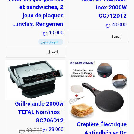
et sandwiches, 2
inox 2000W
jeux de plaques
GC712D12
inclus, Rangemen...
40 000
دج
19 000
دج
إتصال
التوصيل متوفر
إتصال
Grill-viande 2000w
TEFAL Noir/inox -
GC706D12
Crepière Électrique
33 000
دج
28 000
دج
Antiadhésive De