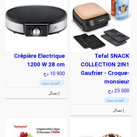
Crêpière Electrique
Tefal SNACK
1200 W 28 cm
COLLECTION 2IN1
Gaufrier - Croque-
10 900
دج
monsieur
التوصيل متوفر
25 500
دج
إتصال
التوصيل متوفر
إتصال