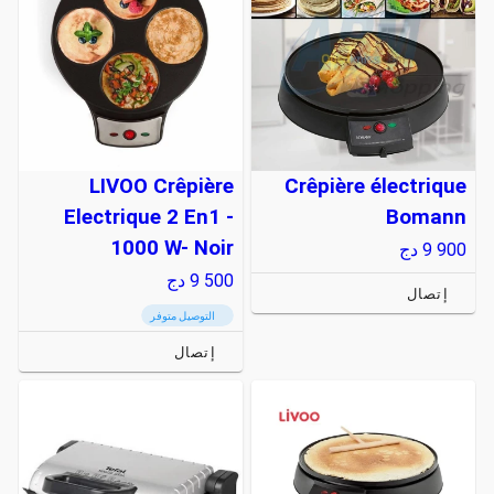
LIVOO Crêpière
Crêpière électrique
Electrique 2 En1 -
Bomann
1000 W- Noir
9 900
دج
9 500
دج
إتصال
التوصيل متوفر
إتصال