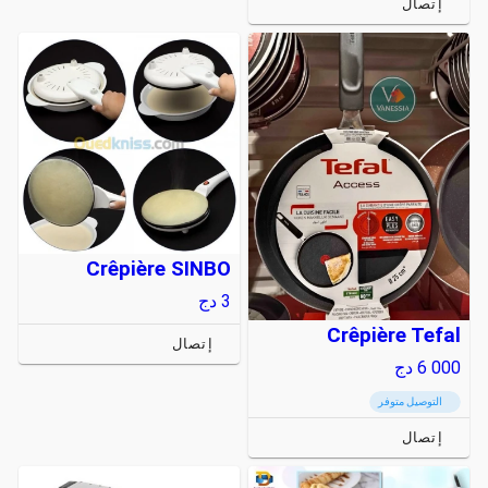
إتصال
Crêpière SINBO
3
دج
Crêpière Tefal
إتصال
6 000
دج
التوصيل متوفر
إتصال