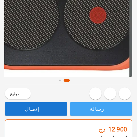
تبليع
رسالة
إتصال
12 900
دج