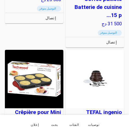
Batterie de cuisine
التوصيل متوفر
15 p...
إتصال
31 500
دج
التوصيل متوفر
إتصال
Crêpière pour Mini
TEFAL ingenio
crêpes / Pancakes
essential Black
توصيات
الفئات
بحث
إعلان
Techwood
Coffee pailleté