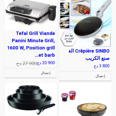
Tefal Grill Viande
Panini Minute Grill,
1600 W, Position grill
Crêpière SINBO الة
et barb...
صنع الكريب
27 900
دج
20 900
دج
3 800
دج
إتصال
إتصال