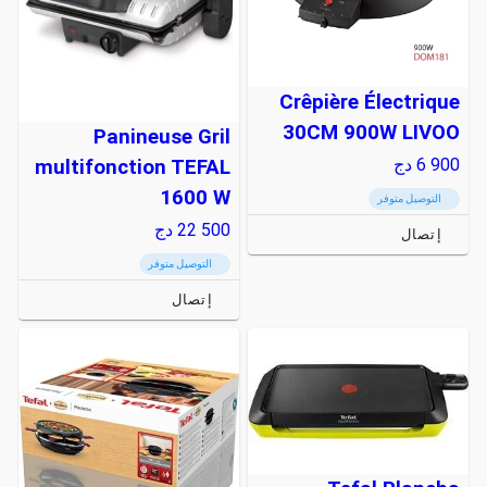
Crêpière Électrique
30CM 900W LIVOO
Panineuse Gril
6 900
دج
multifonction TEFAL
1600 W
التوصيل متوفر
22 500
دج
إتصال
التوصيل متوفر
إتصال