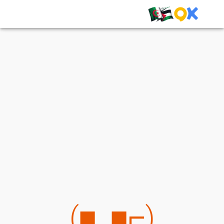
(⌐■_■)