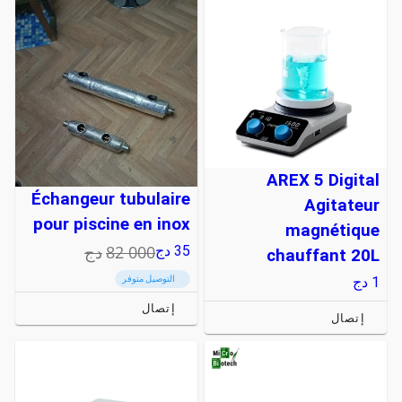
AREX 5 Digital
Échangeur tubulaire
Agitateur
pour piscine en inox
magnétique
82 000
دج
35
دج
chauffant 20L
1
دج
التوصيل متوفر
إتصال
إتصال