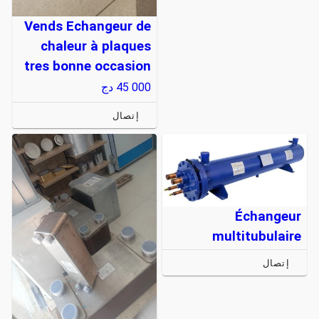
Vends Echangeur de
chaleur à plaques
tres bonne occasion
45 000
دج
إتصال
Échangeur
multitubulaire
إتصال