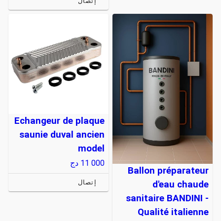
إتصال
Echangeur de plaque
saunie duval ancien
model
11 000
دج
Ballon préparateur
إتصال
d'eau chaude
sanitaire BANDINI -
Qualité italienne