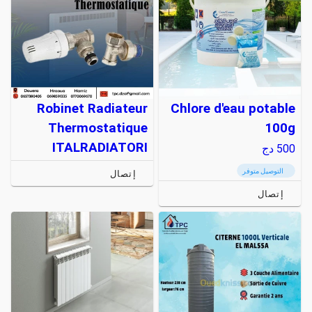
Robinet Radiateur
Chlore d'eau potable
Thermostatique
100g
ITALRADIATORI
500
دج
التوصيل متوفر
إتصال
إتصال