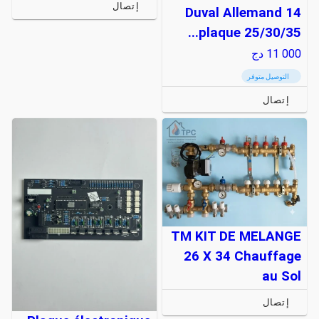
إتصال
Duval Allemand 14
plaque 25/30/35...
11 000
دج
التوصيل متوفر
إتصال
TM KIT DE MELANGE
26 X 34 Chauffage
au Sol
إتصال