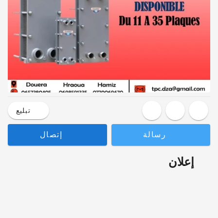
تبليع
رسالة
إتصال
إعلان