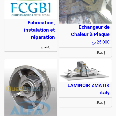
Fabrication,
Echangeur de
instalation et
Chaleur à Plaque
réparation
25 000
دج
إتصال
إتصال
LAMINOIR ZMATIK
italy
إتصال