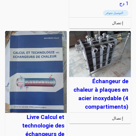
1
دج
التوصيل متوفر
إتصال
Échangeur de
chaleur à plaques en
acier inoxydable (4
compartiments)
Livre Calcul et
إتصال
technologie des
échangeurs de