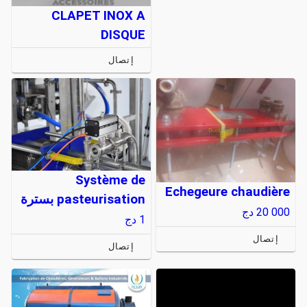
CLAPET INOX A
DISQUE
إتصال
Système de
Echegeure chaudière
pasteurisation بسترة
20 000
دج
1
دج
إتصال
إتصال