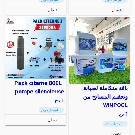
إتصال
إتصال
Pack citerne 800L-
باقة متكاملة لصيانة
pompe silencieuse
وتعقيم المسابح من
1
دج
WINPOOL
التوصيل متوفر
1
دج
إتصال
التوصيل متوفر
إتصال