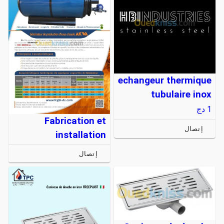
echangeur thermique
tubulaire inox
1
دج
Fabrication et
إتصال
installation
إتصال