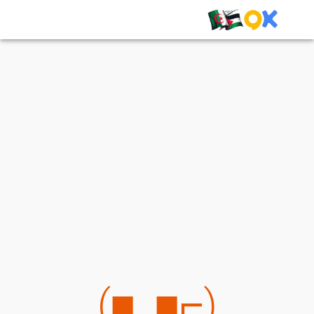
(⌐■_■)