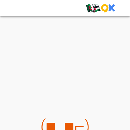
(⌐■_■)