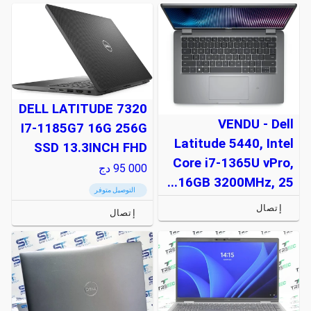
DELL LATITUDE 7320
VENDU - Dell
I7-1185G7 16G 256G
Latitude 5440, Intel
SSD 13.3INCH FHD
Core i7-1365U vPro,
95 000
دج
16GB 3200MHz, 25...
التوصيل متوفر
إتصال
إتصال