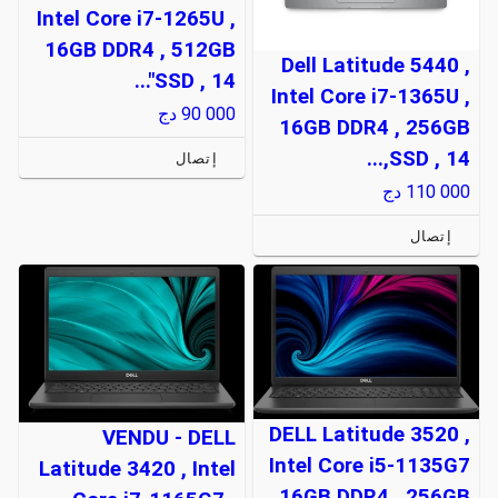
Intel Core i7-1265U ,
16GB DDR4 , 512GB
Dell Latitude 5440 ,
SSD , 14"...
Intel Core i7-1365U ,
90 000
دج
16GB DDR4 , 256GB
SSD , 14,...
إتصال
110 000
دج
إتصال
DELL Latitude 3520 ,
VENDU - DELL
Intel Core i5-1135G7
Latitude 3420 , Intel
, 16GB DDR4 , 256GB