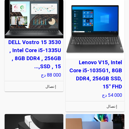
DELL Vostro 15 3530
, Intel Core i5-1335U
, 8GB DDR4 , 256GB
Lenovo V15, Intel
SSD , 15,...
Core i5-1035G1, 8GB
88 000
دج
DDR4, 256GB SSD,
15" FHD
إتصال
54 000
دج
إتصال