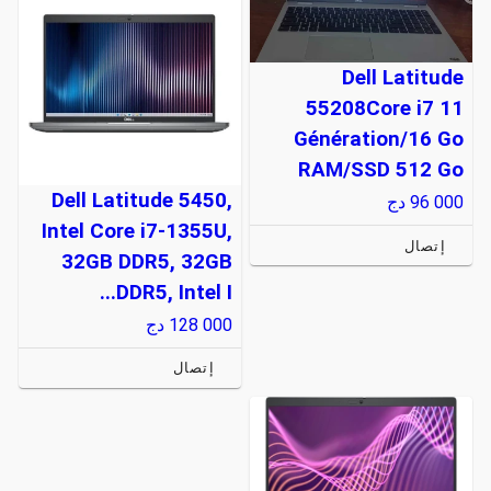
Dell Latitude
55208Core i7 11
Génération/16 Go
RAM/SSD 512 Go
Dell Latitude 5450,
96 000
دج
Intel Core i7-1355U,
إتصال
32GB DDR5, 32GB
DDR5, Intel I...
128 000
دج
إتصال