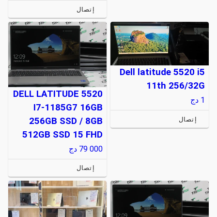
إتصال
Dell latitude 5520 i5
11th 256/32G
DELL LATITUDE 5520
1
دج
I7-1185G7 16GB
إتصال
256GB SSD / 8GB
512GB SSD 15 FHD
79 000
دج
إتصال