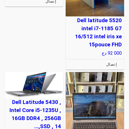
إتصال
Dell latitude 5520
intel i7-1185 G7
16/512 intel iris xe
15pouce FHD
92 000
دج
إتصال
Dell Latitude 5430 ,
Intel Core i5-1235U ,
16GB DDR4 , 256GB
SSD , 14,...