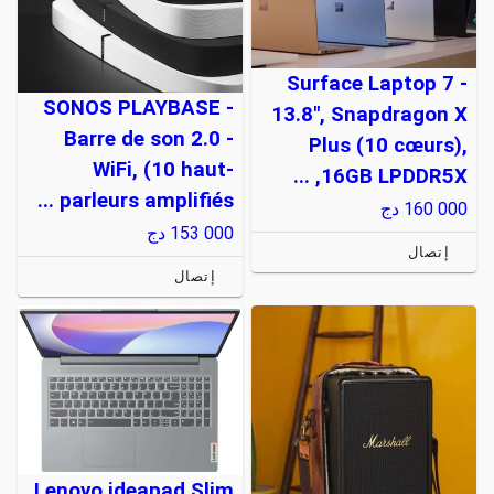
Surface Laptop 7 -
SONOS PLAYBASE -
13.8", Snapdragon X
Barre de son 2.0 -
Plus (10 cœurs),
WiFi, (10 haut-
16GB LPDDR5X, ...
parleurs amplifiés ...
160 000
دج
153 000
دج
إتصال
إتصال
Lenovo ideapad Slim