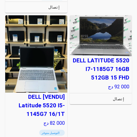
إتصال
DELL LATITUDE 5520
I7-1185G7 16GB
512GB 15 FHD
92 000
دج
[VENDU] DELL
إتصال
Latitude 5520 I5-
1145G7 16/1T
82 000
دج
التوصيل متوفر