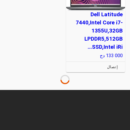
Dell Latitude
7440,Intel Core i7-
1355U,32GB
LPDDR5,512GB
SSD,Intel iRi...
133 000
دج
إتصال