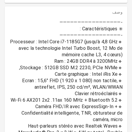
وصف
🔹️Processeur : Intel Core i7-1185G7 (jusqu’à 4,8 GHz
avec la technologie Intel Turbo Boost, 12 Mo de
🔹️Ecran : 15,6" FHD (1 920 x 1 080) non tactile,
🔹️Caméra FHD/IR avec ExpressSign-In +
Confidentialité intelligente, TNR, obturateur de
🔹️Haut-parleurs stéréo avec Realtek Waves