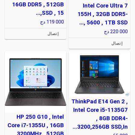
16GB DDR5 , 512GB
Intel Core Ultra 7
SSD , 15,...
155H , 32GB DDR5-
119 000
دج
5600 , 1TB SSD ,...
220 000
دج
إتصال
إتصال
ThinkPad E14 Gen 2 ,
Intel Core i5-1135G7
HP 250 G10 , Intel
, 8GB DDR4-
Core i7-1355U , 16GB
3200,256GB SSD,In...
3200MHz , 512GB