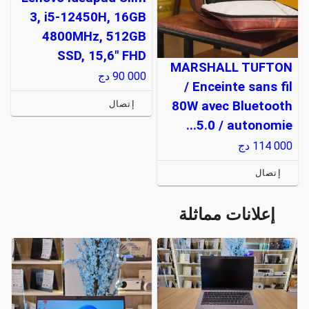
3, i5-12450H, 16GB
4800MHz, 512GB
SSD, 15,6" FHD
MARSHALL TUFTON
90 000
دج
/ Enceinte sans fil
80W avec Bluetooth
إتصال
5.0 / autonomie...
114 000
دج
إتصال
إعلانات مماثلة