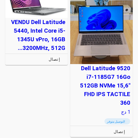
VENDU Dell Latitude
5440, Intel Core i5-
1345U vPro, 16GB
3200MHz, 512G...
إتصال
Dell Latitude 9520
i7-1185G7 16Go
512GB NVMe 15,6"
FHD IPS TACTILE
360
1
دج
التوصيل متوفر
إتصال