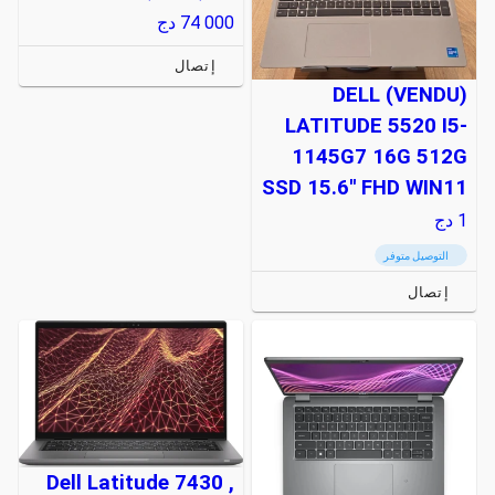
74 000
دج
إتصال
(VENDU) DELL
LATITUDE 5520 I5-
1145G7 16G 512G
SSD 15.6'' FHD WIN11
1
دج
التوصيل متوفر
إتصال
Dell Latitude 7430 ,