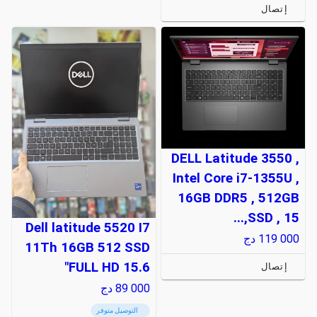
إتصال
DELL Latitude 3550 ,
Intel Core i7-1355U ,
16GB DDR5 , 512GB
SSD , 15,...
Dell latitude 5520 I7
119 000
دج
11Th 16GB 512 SSD
FULL HD 15.6"
إتصال
89 000
دج
التوصيل متوفر