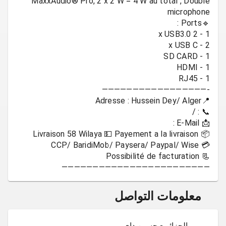
MaxxAudio® Pro, 2 x 2 W = 4 W au total , Double
————————————————————————
معلومات التواصل
الجزائر - حسين داي