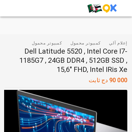
إعلام آلي
كمبيوتر محمول
كمبيوتر محمول
Dell Latitude 5520 , Intel Core I7-
1185G7 , 24GB DDR4 , 512GB SSD ,
15,6" FHD, Intel IRis Xe
90 000
دج
ثابت