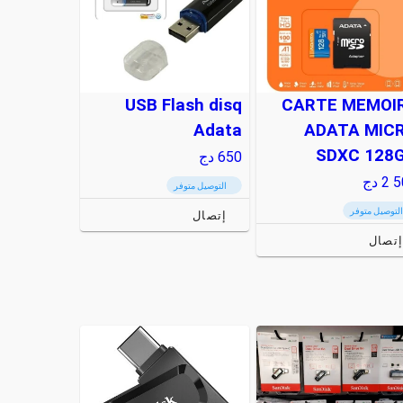
USB Flash disq
CARTE MEMOI
Adata
ADATA MIC
SDXC 128
650
دج
2 
دج
التوصيل متوفر
التوصيل متوفر
إتصال
تصال