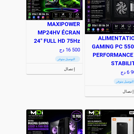
MAXIPOWER
MP24HV ÉCRAN
ALIMENTATI
24" FULL HD 75Hz
GAMING PC 55
16 500
دج
PERFORMANCE
التوصيل متوفر
STABILI
إتصال
6 9
دج
التوصيل متوفر
إتصال