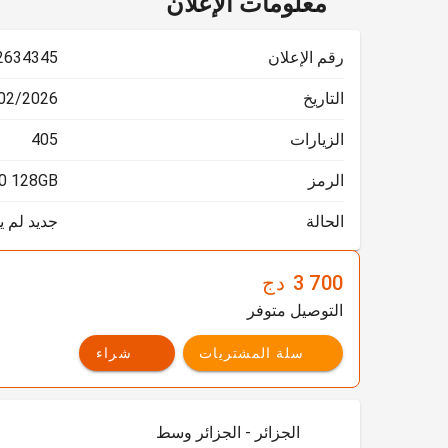
معلومات الإعلان
رقم الإعلان
2634345
التاريخ
2026 08:58:45
الزيارات
405
الرمز
0 128GB
الحالة
جديد لم 
3 700
دج
التوصيل متوفر
سلة المشتريات
شراء
الجزائر - الجزائر وسط