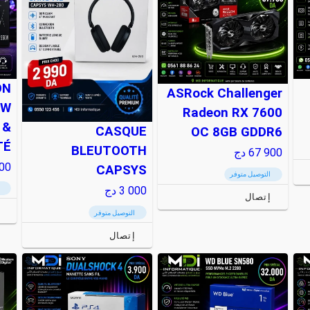
ON
ASRock Challenger
0W
Radeon RX 7600
 &
CASQUE
OC 8GB GDDR6
TÉ
BLEUTOOTH
67 900
دج
00
CAPSYS
التوصيل متوفر
3 000
دج
إتصال
التوصيل متوفر
إتصال