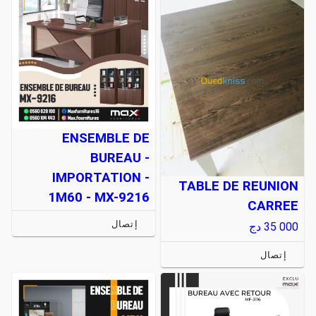
ENSEMBLE DE
BUREAU -
IMPORTATION -
TABLE DE REUNION
1M60 - MX-9216
CARREE
إتصال
35 000
دج
إتصال