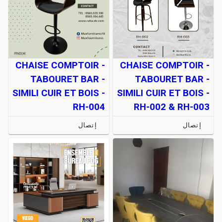
CHAISE COMPTOIR -
CHAISE COMPTOIR -
TABOURET BAR -
TABOURET BAR -
SIMILI CUIR ET BOIS -
SIMILI CUIR ET BOIS -
RH-004
RH-002 & RH-003
إتصال
إتصال