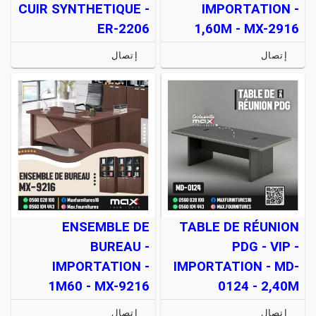
CUIR SYNTHETIQUE -
IMPORTATION -
ER-2206
1,60M - MX-2916
إتصال
إتصال
ENSEMBLE DE
TABLE DE RÉUNION
BUREAU -
PDG - VIP -
IMPORTATION -
IMPORTATION - MD-
1M60 - MX-9216
0124 - 2,40M
إتصال
إتصال