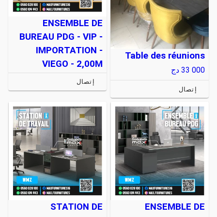
ENSEMBLE DE
BUREAU PDG - VIP -
IMPORTATION -
Table des réunions
VIEGO - 2,00M
33 000
دج
إتصال
إتصال
STATION DE
ENSEMBLE DE