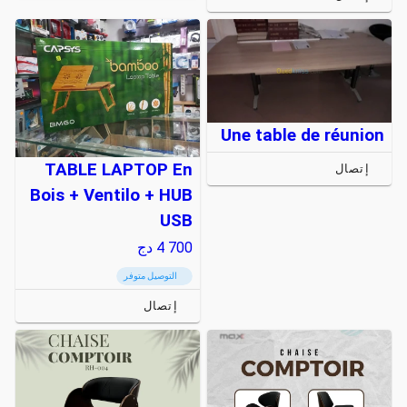
Une table de réunion
TABLE LAPTOP En
إتصال
Bois + Ventilo + HUB
USB
4 700
دج
التوصيل متوفر
إتصال