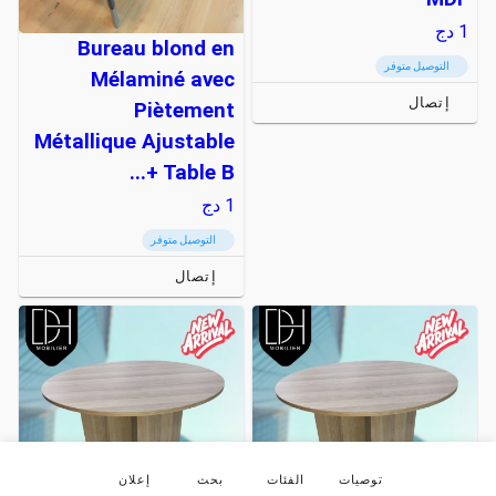
1
دج
Bureau blond en
التوصيل متوفر
Mélaminé avec
إتصال
Piètement
Métallique Ajustable
+ Table B...
1
دج
التوصيل متوفر
إتصال
توصيات
الفئات
بحث
إعلان