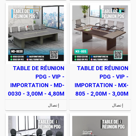
TABLE DE RÉUNION
TABLE DE RÉUNION
PDG - VIP -
PDG - VIP -
IMPORTATION - MD-
IMPORTATION - MX-
0030 - 3,00M - 4,80M
805 - 2,00M - 3,00M
إتصال
إتصال