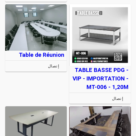
Table de Réunion
إتصال
TABLE BASSE PDG -
VIP - IMPORTATION -
MT-006 - 1,20M
إتصال