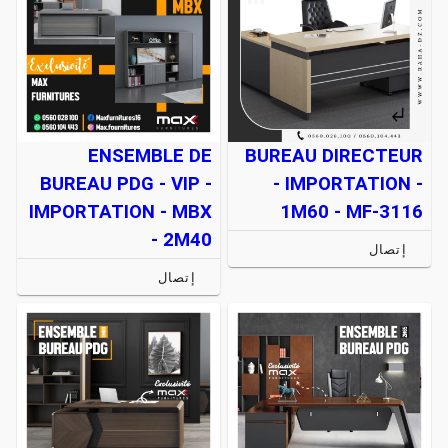
ENSEMBLE DE
BUREAU DIRECTEUR
BUREAU PDG - VIP -
- IMPORTATION -
IMPORTATION - MBX
1M60 - MF-3116
- 2M40
إتصال
إتصال