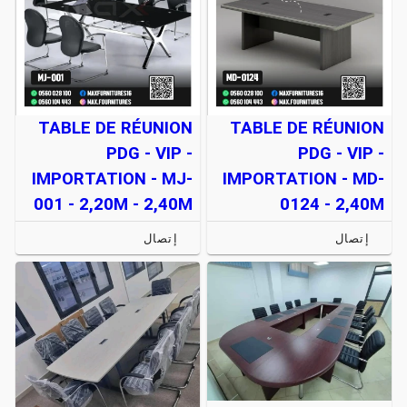
TABLE DE RÉUNION
TABLE DE RÉUNION
PDG - VIP -
PDG - VIP -
IMPORTATION - MJ-
IMPORTATION - MD-
001 - 2,20M - 2,40M
0124 - 2,40M
إتصال
إتصال