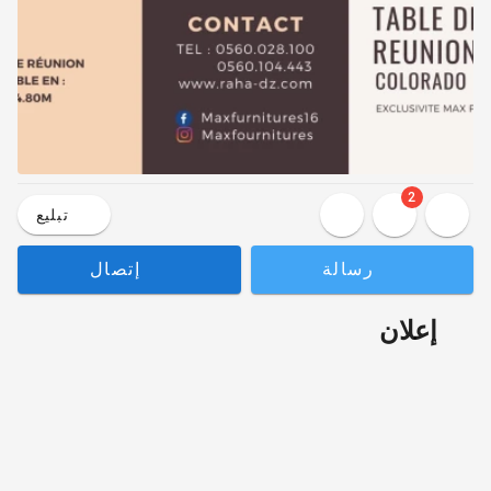
2
تبليع
رسالة
إتصال
إعلان