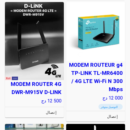
MODEM ROUTEUR g4
TP-LINK TL-MR6400
/ 4G LTE Wi-Fi N 300
MODEM ROUTER 4G
Mbps
DWR-M915V D-LINK
12 000
دج
12 500
دج
التوصيل متوفر
إتصال
إتصال