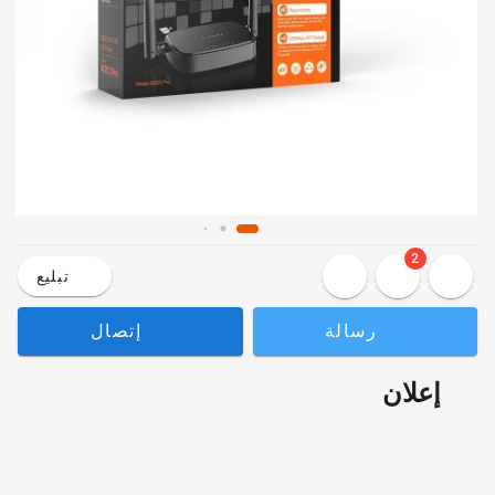
2
تبليع
رسالة
إتصال
إعلان