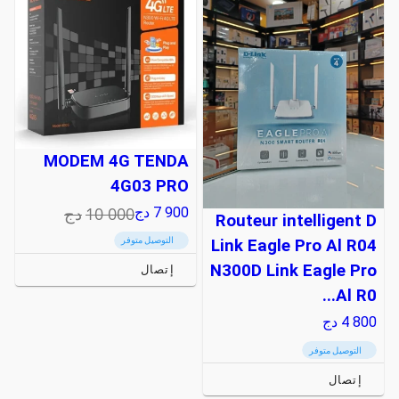
MODEM 4G TENDA
4G03 PRO
10 000
دج
7 900
دج
Routeur intelligent D
التوصيل متوفر
Link Eagle Pro Al R04
N300D Link Eagle Pro
إتصال
Al R0...
4 800
دج
التوصيل متوفر
إتصال