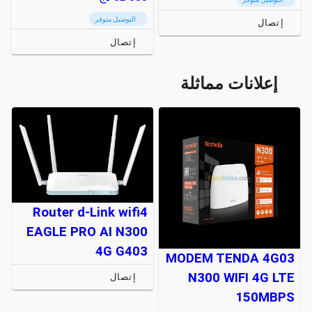
التوصيل متوفر
إتصال
إتصال
إعلانات مماثلة
Router d-Link wifi4
EAGLE PRO AI N300
4G G403
MODEM TENDA 4G03
N300 WIFI 4G LTE
إتصال
150MBPS