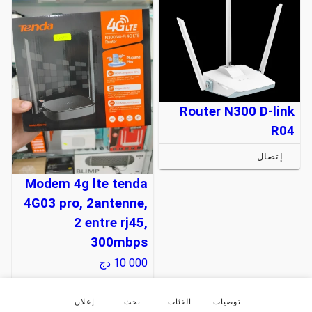
Router N300 D-link
R04
إتصال
Modem 4g lte tenda
4G03 pro, 2antenne,
2 entre rj45,
300mbps
10 000
دج
التوصيل متوفر
توصيات
الفئات
بحث
إعلان
إتصال