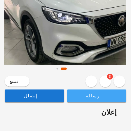
3
تبليع
رسالة
إتصال
إعلان