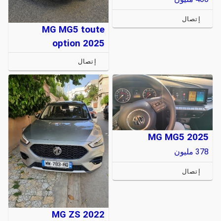
إتصال
MG MG5 toute
option 2025
إتصال
MG MG5 2025
378
مليون
إتصال
MG ZS 2022