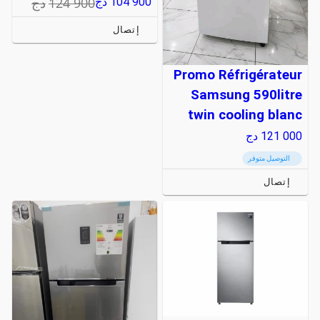
124 900
دج
104 900
دج
إتصال
Promo Réfrigérateur
Samsung 590litre
twin cooling blanc
121 000
دج
التوصيل متوفر
إتصال