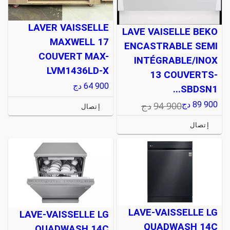
LAVER VAISSELLE
LAVE VAISELLE BEKO
MAXWELL 17
ENCASTRABLE SEMI
COUVERT MAX-
INTÉGRABLE/INOX
LVM1436LD-X
13 COUVERTS-
64 900
دج
SBDSN1...
94 900
دج
89 900
دج
إتصال
إتصال
LAVE-VAISSELLE LG
LAVE-VAISSELLE LG
QUADWASH 14C
QUADWASH 14C