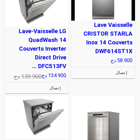
Lave Vaisselle
Lave-Vaisselle LG
CRISTOR STARLA
QuadWash 14
Inox 14 Couverts
Couverts Inverter
DWF614ST1X
Direct Drive
58 900
دج
DFC513FV ...
إتصال
139 900
دج
134 900
دج
إتصال