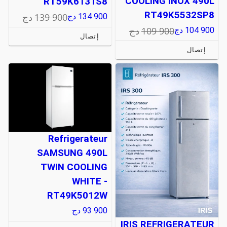
COOLING INOX 490L
RT59K6131S8
RT49K5532SP8
139 900
دج
134 900
دج
109 900
دج
104 900
دج
إتصال
إتصال
Refrigerateur
SAMSUNG 490L
TWIN COOLING
WHITE -
RT49K5012W
93 900
دج
IRIS REFRIGERATEUR