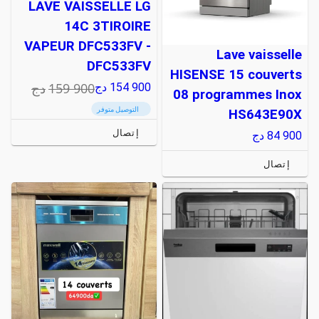
LAVE VAISSELLE LG
14C 3TIROIRE
VAPEUR DFC533FV -
Lave vaisselle
DFC533FV
HISENSE 15 couverts
159 900
دج
154 900
دج
08 programmes Inox
التوصيل متوفر
HS643E90X
إتصال
84 900
دج
إتصال