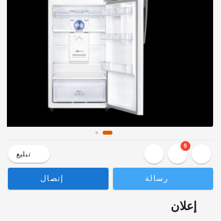
9
تبليع
رسالة
إتصال
إعلان