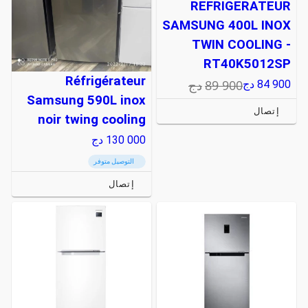
REFRIGERATEUR
SAMSUNG 400L INOX
TWIN COOLING -
RT40K5012SP
Réfrigérateur
89 900
دج
84 900
دج
Samsung 590L inox
إتصال
noir twing cooling
130 000
دج
التوصيل متوفر
إتصال