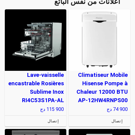
اعلانات من نفس البائع
Lave-vaisselle
Climatiseur Mobile
encastrable Rosières
Hisense Pompe à
Sublime Inox
Chaleur 12000 BTU
RI4C53S1PA-AL
AP-12HW4RNPS00
74 900
دج
115 900
دج
إتصال
إتصال