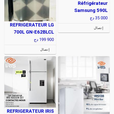
Réfrigérateur
Samsung 590L
35 000
دج
REFRIGERATEUR LG
إتصال
700L GN-E62BLCL
199 900
دج
إتصال
REFRIGERATEUR IRIS