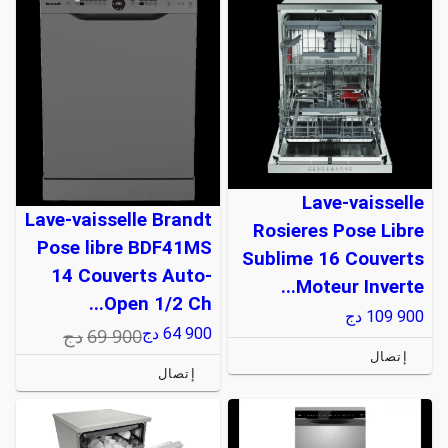
Lave-vaisselle
Lave-vaisselle Brandt
Rosieres Pose Libre
Pose libre BDF41MS
Sublime 16 Couverts
14 Couverts Auto-
Moteur Inverte...
Open 1/2 Ch...
109 900
دج
69 900
دج
64 900
دج
إتصال
إتصال