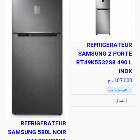
REFRIGERATEUR
SAMSUNG 2 PORTE
RT49K5532S8 490 L
INOX
107 000
دج
التوصيل متوفر
إتصال
REFRIGERATEUR
SAMSUNG 590L NOIR