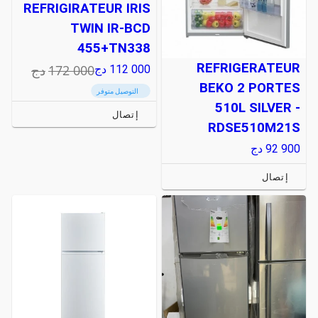
REFRIGIRATEUR IRIS
TWIN IR-BCD
455+TN338
REFRIGERATEUR
172 000
دج
112 000
دج
BEKO 2 PORTES
التوصيل متوفر
510L SILVER -
إتصال
RDSE510M21S
92 900
دج
إتصال