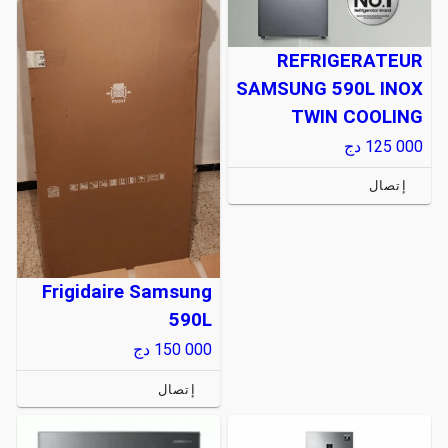
REFRIGERATEUR
SAMSUNG 590L INOX
TWIN COOLING
125 000
دج
إتصال
Frigidaire Samsung
590L
150 000
دج
إتصال