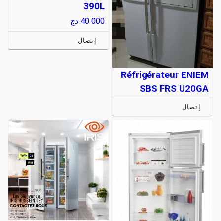
390L
40 000
دج
إتصال
Réfrigérateur ENIEM
SBS FRS U20GA
إتصال