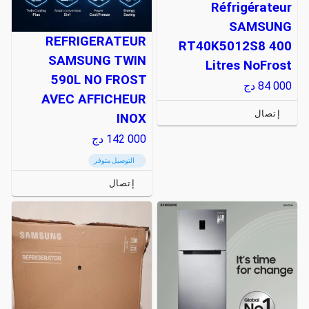
Réfrigérateur
SAMSUNG
REFRIGERATEUR
RT40K5012S8 400
SAMSUNG TWIN
Litres NoFrost
590L NO FROST
84 000
دج
AVEC AFFICHEUR
إتصال
INOX
142 000
دج
التوصيل متوفر
إتصال