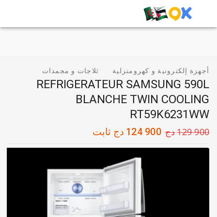
أجهزة إلكترونية و كهرومنزلية
ثلاجات و مجمدات
REFRIGERATEUR SAMSUNG 590L
BLANCHE TWIN COOLING
RT59K6231WW
129 900
دج
124 900
دج
ثابت