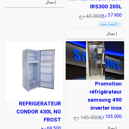
إتصال
IRS300 205L
43 000
دج
37 900
دج
التوصيل متوفر
إتصال
Promotion
réfrigérateur
samsung 490
REFRIGERATEUR
inverter inox
CONDOR 430L NO
145 000
دج
105 000
دج
FROST
69 500
دج
إتصال