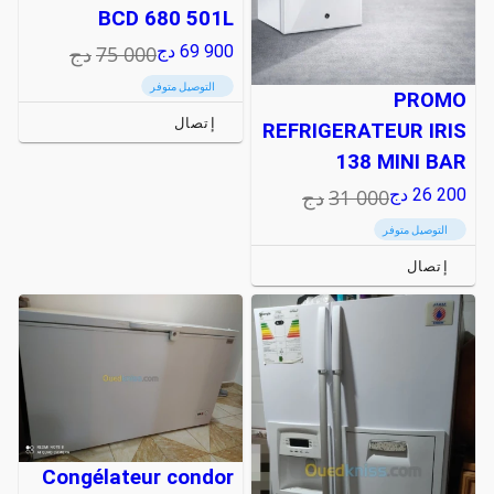
BCD 680 501L
75 000
دج
69 900
دج
التوصيل متوفر
PROMO
إتصال
REFRIGERATEUR IRIS
138 MINI BAR
31 000
دج
26 200
دج
التوصيل متوفر
إتصال
Congélateur condor