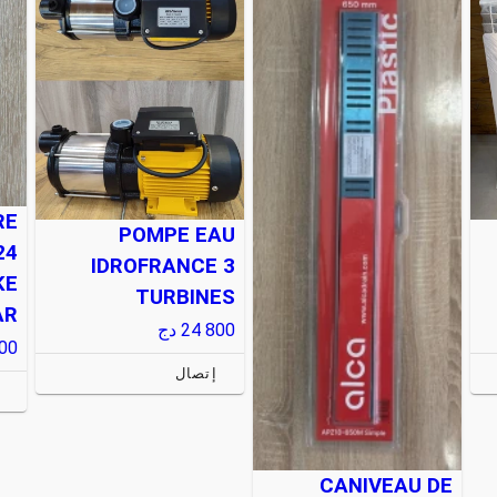
RE
POMPE EAU
24
IDROFRANCE 3
KE
TURBINES
AR
24 800
دج
00
إتصال
CANIVEAU DE