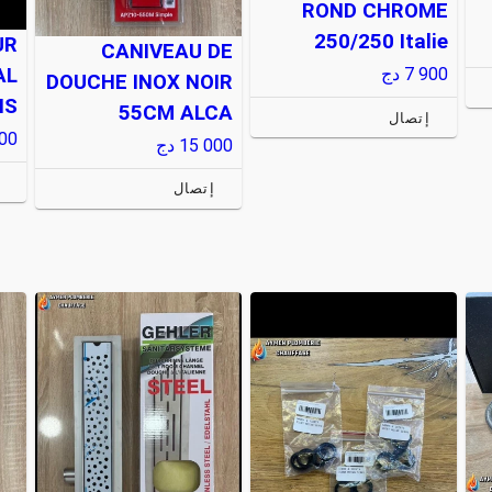
ROND CHROME
250/250 Italie
UR
CANIVEAU DE
AL
7 900
دج
DOUCHE INOX NOIR
IS
55CM ALCA
إتصال
00
15 000
دج
إتصال