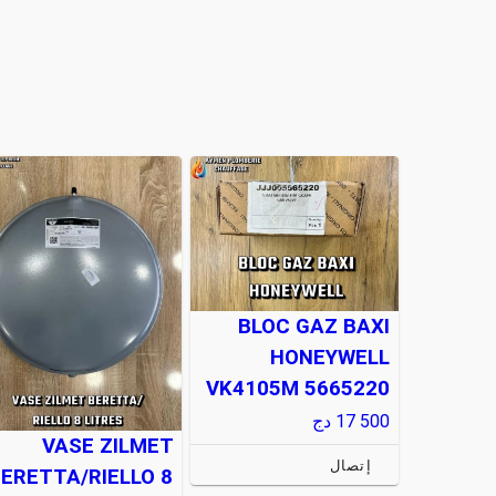
BLOC GAZ BAXI
HONEYWELL
VK4105M 5665220
17 500
دج
VASE ZILMET
إتصال
ERETTA/RIELLO 8