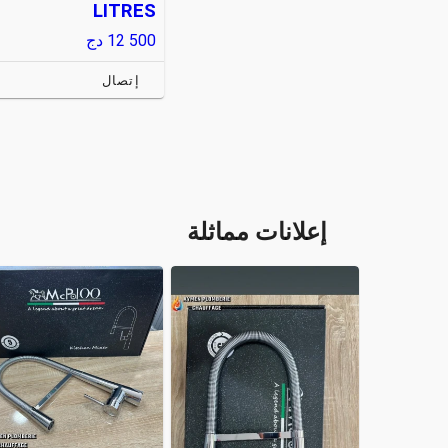
LITRES
12 500
دج
إتصال
إعلانات مماثلة