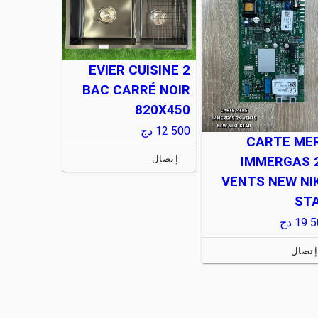
EVIER CUISINE 2
BAC CARRÉ NOIR
820X450
12 500
دج
CARTE ME
إتصال
IMMERGAS 
VENTS NEW NI
ST
19 5
دج
إتصال